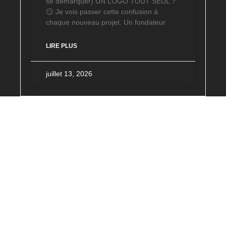
se démarquer) UN LOGO TOUT SEUL ?
😏 Je vois passer cette confusion à
chaque nouveau projet. Un fondateur
LIRE PLUS
juillet 13, 2026
All
Blog
Uncategorized