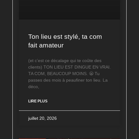
Ton lieu est stylé, ta com
fait amateur
(et c’est ce décalage qui te coûte des
clients) TON LIEU EST DINGUE EN VRAI.
TA COM, BEAUCOUP MOINS. 😬 Tu
passes des mois à peaufiner ton lieu. La
déco,
LIRE PLUS
juillet 20, 2026